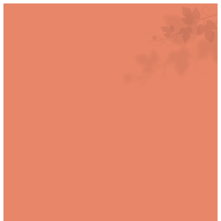
תקופת עדכון מחירים!! לאחר ביצוע הזמנה, במידת הצורך לא ייגבה התשלום וניצור קשר.
0
צוות המומחים של Dizzy
יתאים לכם את היין
בחרו את סוג השירות המועדף עליכם, מלאו את טופס יצירת
הקשר ונחזור אליכם בהקדם: