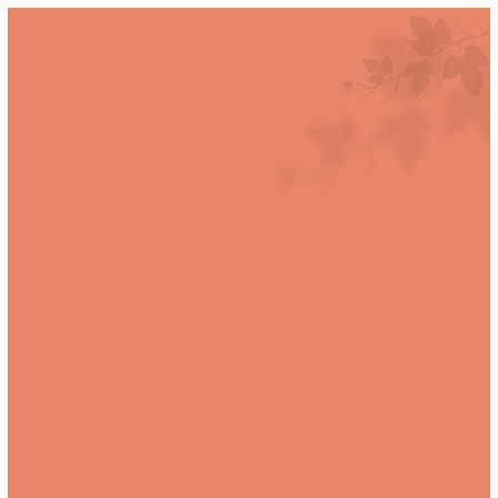
Ski
תקופת עדכון מחירים!! לאחר ביצוע הזמנה, במידת הצורך לא ייגבה התשלום וניצור קשר.
t
0
conten
דף הבית
>
עולם היין של DIZZY
>
ארצות
>
אוסטריה
עולם היין של DIZZY
ריכזנו בשבילכם הכל במקום אחד :)
סינון ומיון מוצרים